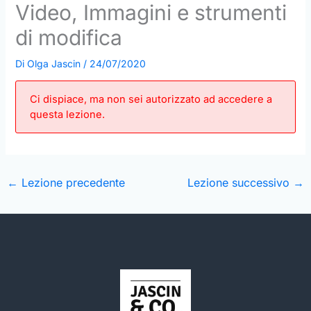
Video, Immagini e strumenti
di modifica
Di
Olga Jascin
/
24/07/2020
Ci dispiace, ma non sei autorizzato ad accedere a
questa lezione.
←
Lezione precedente
Lezione successivo
→