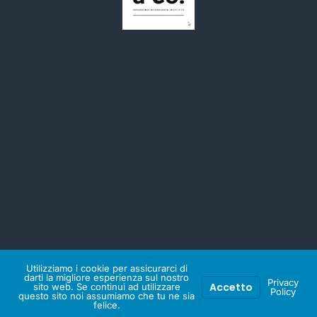
© 2026 Olga Jascin & Co.. Powered by Olga Jascin & Co.
Utilizziamo i cookie per assicurarci di
darti la migliore esperienza sul nostro
Privacy
Accetto
sito web. Se continui ad utilizzare
Policy
questo sito noi assumiamo che tu ne sia
felice.