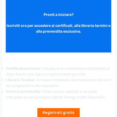
Pronti a iniziare?
Iscriviti ora per accedere ai certificati, alla libreria termini e
alla prevendita esclusiva.
Certificati esclusivi:
Visualizza le credenziali professionali di
Olga Jascin solo dopo la registrazione gratuita.
Libreria Termini:
Accesso immediato alla traduzione dei nomi
dei programmi e dei dispositivi.
Corsi in prevendita:
Ottieni prezzi speciali e accesso
anticipato ai nuovi corsi su DeVita Energy e altri dispositivi.
Registrati gratis