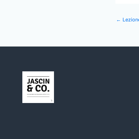
←
Lezion