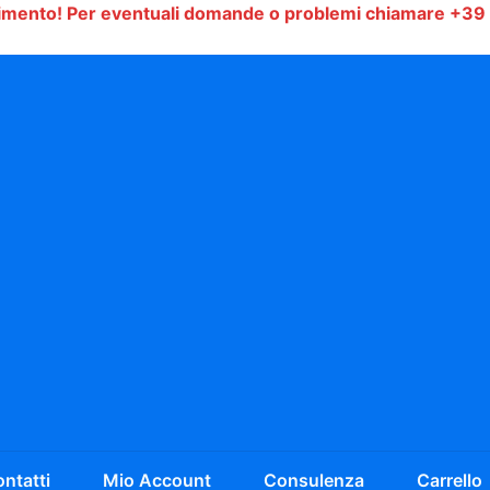
timento!
Per eventuali domande o problemi chiamare +39
ntatti
Mio Account
Consulenza
Carrello