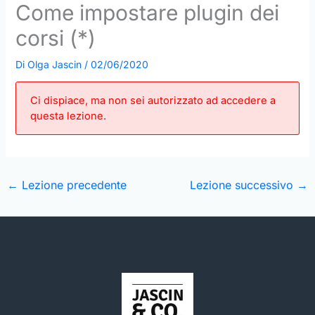
Come impostare plugin dei
corsi (*)
Di
Olga Jascin
/
02/06/2020
Ci dispiace, ma non sei autorizzato ad accedere a
questa lezione.
←
Lezione precedente
Lezione successivo
→