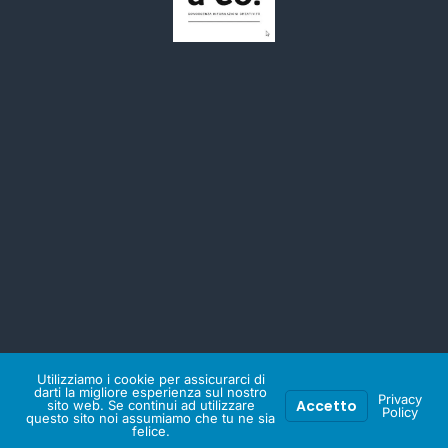
© 2026 Olga Jascin & Co.. Powered by Olga Jascin & Co.
Utilizziamo i cookie per assicurarci di
darti la migliore esperienza sul nostro
Privacy
Accetto
sito web. Se continui ad utilizzare
Policy
questo sito noi assumiamo che tu ne sia
felice.