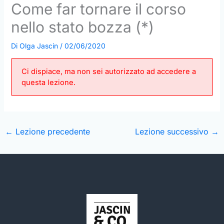
Come far tornare il corso
nello stato bozza (*)
Di
Olga Jascin
/
02/06/2020
Ci dispiace, ma non sei autorizzato ad accedere a
questa lezione.
←
Lezione precedente
Lezione successivo
→