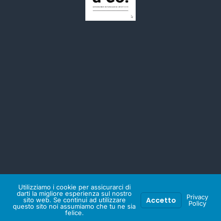
© 2026 Olga Jascin & Co.. Powered by Olga Jascin & Co.
Utilizziamo i cookie per assicurarci di
darti la migliore esperienza sul nostro
Privacy
Accetto
sito web. Se continui ad utilizzare
Policy
questo sito noi assumiamo che tu ne sia
felice.